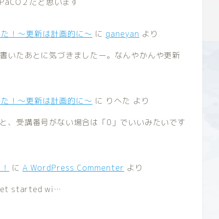
PaCO２だと思います
みた！～更新は計画的に～
に
ganeyan
より
書いたあとに気づきましたー。なんやかんや更新
みた！～更新は計画的に～
に
りへた
より
と、受講番号がない場合は「0」でいいみたいです
に！
に
A WordPress Commenter
より
get started wi…