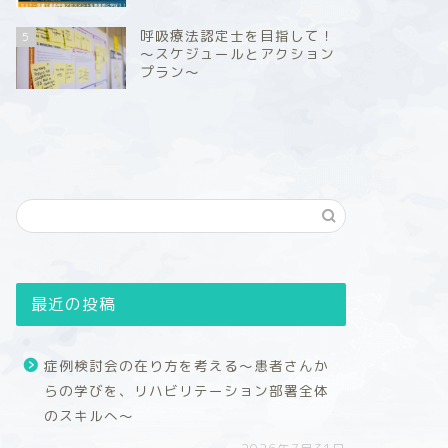
呼吸療法認定士を目指して！
5
～スケジュールとアクション
プラン～
最近の投稿
症例検討会の在り方を考える～患者さんか
らの学びを、リハビリテーション部署全体
のスキルへ～