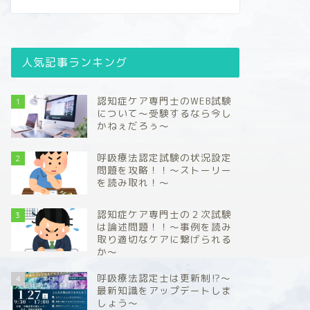
人気記事ランキング
認知症ケア専門士のWEB試験
1
について～受験するなら今し
かねぇだろぅ～
呼吸療法認定試験の状況設定
2
問題を攻略！！～ストーリー
を読み取れ！～
認知症ケア専門士の２次試験
3
は論述問題！！～事例を読み
取り適切なケアに繋げられる
か～
呼吸療法認定士は更新制⁉～
4
最新知識をアップデートしま
しょう～