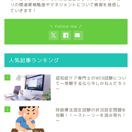
リの関連資格勉強やマネジメントについて情報を発信し
ていきます！
＼ Follow me ／
人気記事ランキング
1
認知症ケア専門士のWEB試験につい
て～受験するなら今しかねぇだろぅ
～
2
呼吸療法認定試験の状況設定問題を
攻略！！～ストーリーを読み取れ！
～