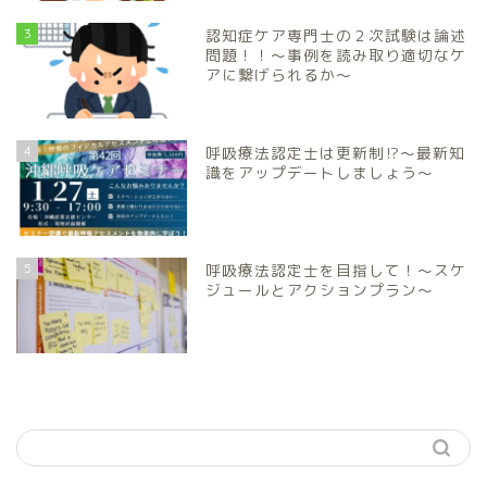
3
認知症ケア専門士の２次試験は論述
問題！！～事例を読み取り適切なケ
アに繋げられるか～
4
呼吸療法認定士は更新制⁉～最新知
識をアップデートしましょう～
5
呼吸療法認定士を目指して！～スケ
ジュールとアクションプラン～