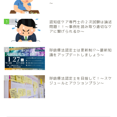
～
3
認知症ケア専門士の２次試験は論述
問題！！～事例を読み取り適切なケ
アに繋げられるか～
4
呼吸療法認定士は更新制⁉～最新知
識をアップデートしましょう～
5
呼吸療法認定士を目指して！～スケ
ジュールとアクションプラン～