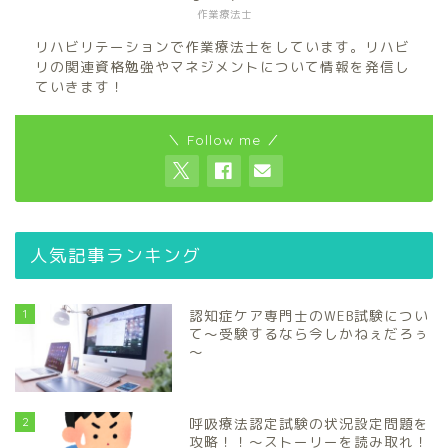
作業療法士
リハビリテーションで作業療法士をしています。リハビ
リの関連資格勉強やマネジメントについて情報を発信し
ていきます！
＼ Follow me ／
人気記事ランキング
1
認知症ケア専門士のWEB試験につい
て～受験するなら今しかねぇだろぅ
～
2
呼吸療法認定試験の状況設定問題を
攻略！！～ストーリーを読み取れ！