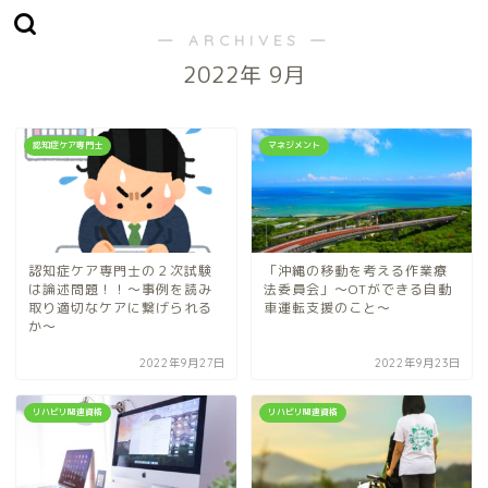
― ARCHIVES ―
2022年 9月
認知症ケア専門士
マネジメント
認知症ケア専門士の２次試験
「沖縄の移動を考える作業療
は論述問題！！～事例を読み
法委員会」～OTができる自動
取り適切なケアに繋げられる
車運転支援のこと～
か～
2022年9月27日
2022年9月23日
リハビリ関連資格
リハビリ関連資格