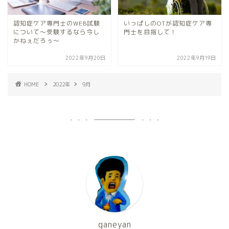
認知症ケア専門士のWEB試験
いっぱしのOTが認知症ケア専
について～受験するなら今し
門士を目指して！
かねぇだろぅ～
2022年9月20日
2022年9月19日
HOME
2022年
9月
ganeyan