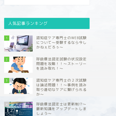
人気記事ランキング
認知症ケア専門士のWEB試験
1
について～受験するなら今し
かねぇだろぅ～
呼吸療法認定試験の状況設定
2
問題を攻略！！～ストーリー
を読み取れ！～
認知症ケア専門士の２次試験
3
は論述問題！！～事例を読み
取り適切なケアに繋げられる
か～
呼吸療法認定士は更新制⁉～
4
最新知識をアップデートしま
しょう～