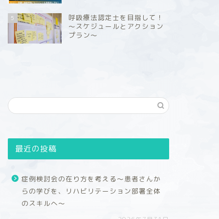
呼吸療法認定士を目指して！
5
～スケジュールとアクション
プラン～
最近の投稿
症例検討会の在り方を考える～患者さんか
らの学びを、リハビリテーション部署全体
のスキルへ～