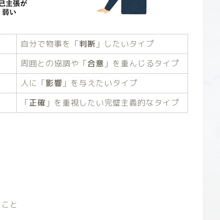
自分で物事を「
判断
」したいタイプ
周囲との協調や「
合意
」を重んじるタイプ
人に「
影響
」を与えたいタイプ
「
正確
」を重視したい完璧主義的なタイプ
うこと