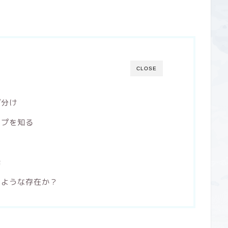
CLOSE
プ分け
イプを知る
話
のような存在か？