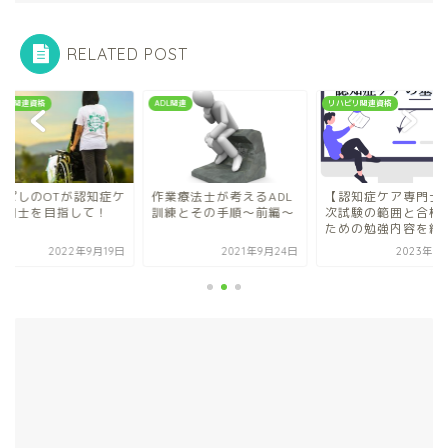
RELATED POST
L関連
リハビリ関連資格
リハビリ関連資格
業療法士が考えるADL
【認知症ケア専門士】 １
いっぱしのOTが認知
練とその手順～前編～
次試験の範囲と合格する
ア専門士を目指して
ための勉強内容を紹介...
2021年9月24日
2023年5月19日
2022年9