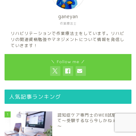
ganeyan
作業療法士
リハビリテーションで作業療法士をしています。リハビ
リの関連資格勉強やマネジメントについて情報を発信し
ていきます！
＼ Follow me ／
人気記事ランキング
1
認知症ケア専門士のWEB試験につい
て～受験するなら今しかねぇだろぅ
～