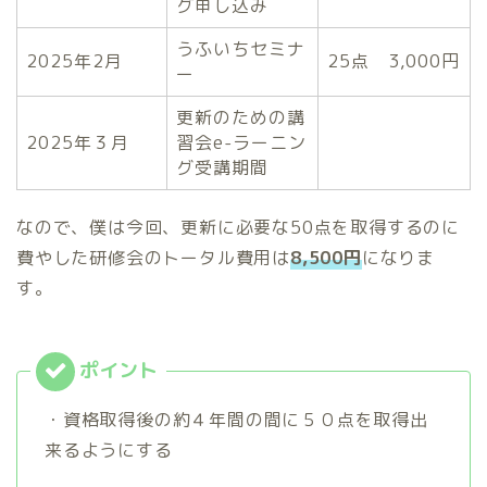
グ申し込み
うふいちセミナ
2025年2月
25点 3,000円
ー
更新のための講
2025年３月
習会e-ラーニン
グ受講期間
なので、僕は今回、更新に必要な50点を取得するのに
費やした研修会のトータル費用は
8,500円
になりま
す。
・資格取得後の約４年間の間に５０点を取得出
来るようにする