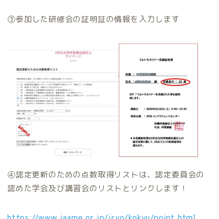
③参加した研修会の証明証の情報を入力します
④認定更新のための点数取得リストは、認定委員会の
認めた学会及び講習会のリストとリンクします！
https://www.jaame.or.jp/iryo/kokyu/point.html