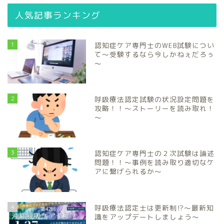
人気記事ランキング
1
認知症ケア専門士のWEB試験につい
て～受験するなら今しかねぇだろぅ
～
2
呼吸療法認定試験の状況設定問題を
攻略！！～ストーリーを読み取れ！
～
3
認知症ケア専門士の２次試験は論述
問題！！～事例を読み取り適切なケ
アに繋げられるか～
4
呼吸療法認定士は更新制⁉～最新知
識をアップデートしましょう～