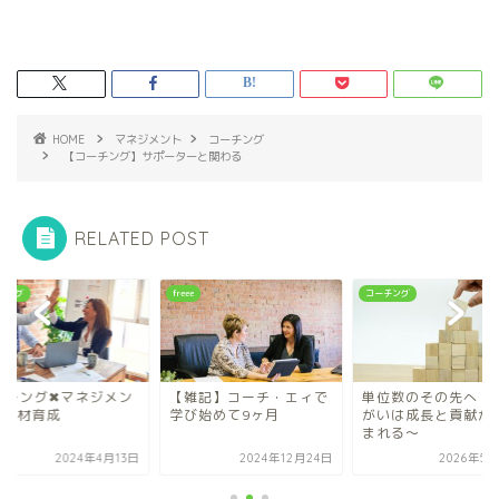
HOME
マネジメント
コーチング
【コーチング】サポーターと関わる
RELATED POST
e
コーチング
コーチング
雑記】コーチ・エィで
単位数のその先へ ～働き
コーチング✖︎マネジ
び始めて9ヶ月
がいは成長と貢献から生
ト✖︎人材育成
まれる～
2024年12月24日
2026年5月23日
2024年4